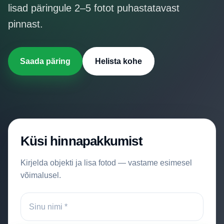
Hinnakiri
lisad päringule 2–5 fotot puhastatavast
pinnast.
Kontakt
Saada päring
Helista kohe
Küsi hinnapakkumist
Kirjelda objekti ja lisa fotod — vastame esimesel
võimalusel.