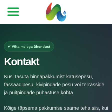
Esileht
Fassaadipesu
✔ Võta meiega ühendust
Katusepesu
Kontakt
Tänavakivi ja kivi-
pindade puhastus
Küsi tasuta hinnapakkumist katusepesu,
fassaadipesu, kivipindade pesu või terrasside
Terrasside ja
puitpindade puhastus
ja puitpindade puhastuse kohta.
Galerii
Kõige täpsema pakkumise saame teha siis, kui